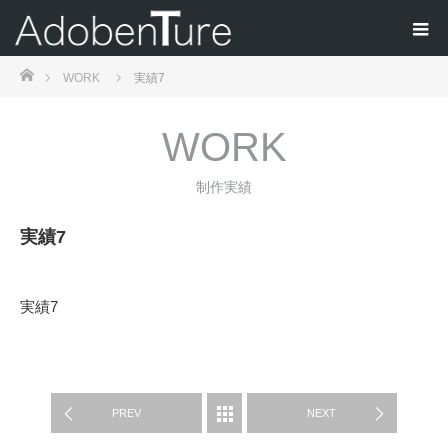
ホーム
WORK
実績7
WORK
制作実績
実績7
実績7
WORK
PREV
NEXT