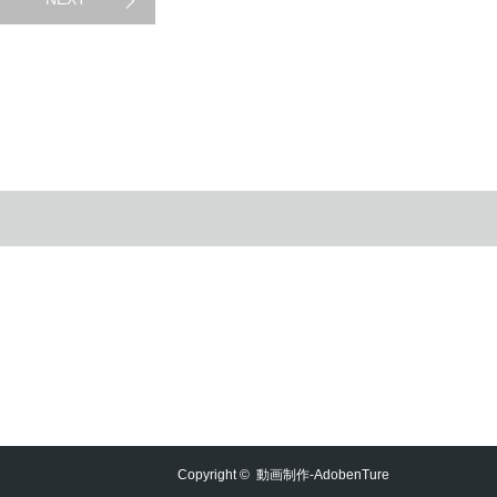
Copyright ©
動画制作-AdobenTure