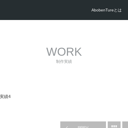
AbobenTureとは
WORK
制作実績
実績4
PREV
WORK